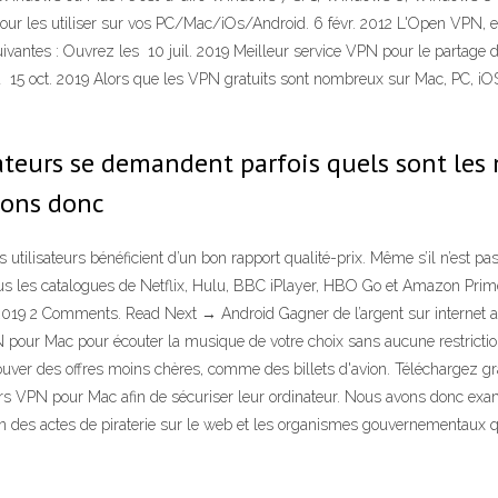
s pour les utiliser sur vos PC/Mac/iOs/Android. 6 févr. 2012 L'Open VPN, 
uivantes : Ouvrez les 10 juil. 2019 Meilleur service VPN pour le parta
5 oct. 2019 Alors que les VPN gratuits sont nombreux sur Mac, PC, iOS e
isateurs se demandent parfois quels sont les
avons donc
 utilisateurs bénéficient d’un bon rapport qualité-prix. Même s’il n’est 
ous les catalogues de Netflix, Hulu, BBC iPlayer, HBO Go et Amazon Pri
9 2 Comments. Read Next → Android Gagner de l’argent sur internet avec
 pour Mac pour écouter la musique de votre choix sans aucune restrictio
rouver des offres moins chères, comme des billets d'avion. Téléchargez g
urs VPN pour Mac afin de sécuriser leur ordinateur. Nous avons donc exami
n des actes de piraterie sur le web et les organismes gouvernementaux qui 