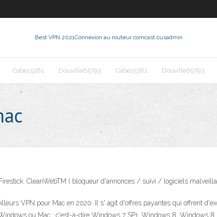
Best VPN 2021
Connexion au routeur comcast cusadmin
Cabe15381
Douville65793
Cabe15381
Douville65793
mac
irestick. CleanWebTM ( bloqueur d'annonces / suivi / logiciels malveilla
lleurs VPN pour Mac en 2020. Il s' agit d'offres payantes qui offrent d'exce
de Windows ou Mac : c'est-à-dire Windows 7 SP1, Windows 8, Windows 8 J