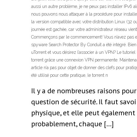
aussi un autre problème, je ne peux pas installer IPv6 alo
nous pouvons nous attaquer à la procédure pour installer 
la version compatible avec votre distribution Linux (32 
journée est gachée, car votre administrateur réseau vie
Commençons par le commencement! Vous n’avez pas encore in
spyware Search Protector By Conduit a été intégré. Bien 
uTorrent et vous désirez l’associer à un VPN? Le tutori
torrent grâce une connexion VPN permanente. Maintenant 
article n’a pas pour objet de donner des clefs pour prati
été utilisé pour cette pratique, le torrent n
Il y a de nombreuses raisons pour 
question de sécurité. Il faut savoi
physique, et elle peut également 
probablement, chaque […]