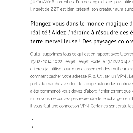
30/06/2016 Torrent est l'un des logiciels les plus utilis
l'intérêt de ZZT est bien présent, son créateur aura surtou
Plongez-vous dans le monde magique de v
réalité ! Aidez l'héroïne à résoudre des
terre merveilleuse ! Des paysages color
Oui,tu supprimes tous ce qui est en rapport avec Utorrent
19/12/2014 10:22. learjet. learjet. Posté le 19/12/2014 à 
critères j’ai utilisé pour mon classement des meilleurs s
comment cacher votre adresse IP. 2. Utiliser un VPN . Le 
parts de marché avec tout le tapage autour des controve
a été commencé vous devez d'abord fichier torrent que vo
sinon vous ne pouvez pas reprendre le téléchargement là 
il vous faut une connection VPN. Certaines sont gratuites