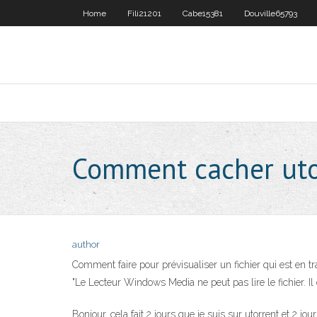
Home
Fili21201
Cabe15381
Douville65793
Comment cacher utor
author
Comment faire pour prévisualiser un fichier qui est en tra
"Le Lecteur Windows Media ne peut pas lire le fichier. Il
Bonjour, cela fait 2 jours que je suis sur utorrent et 2 jo