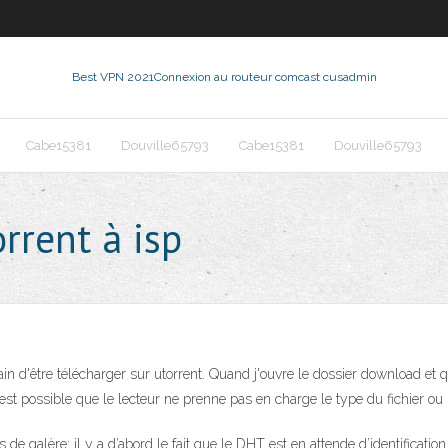
Best VPN 2021
Connexion au routeur comcast cusadmin
Cabe15381
Douville65793
Cabe15381
Douville65793
rent à isp
in d'être télécharger sur utorrent. Quand j'ouvre le dossier download et qu
 est possible que le lecteur ne prenne pas en charge le type du fichier ou 
urs de galère: il y a d’abord le fait que le DHT est en attende d’identificat