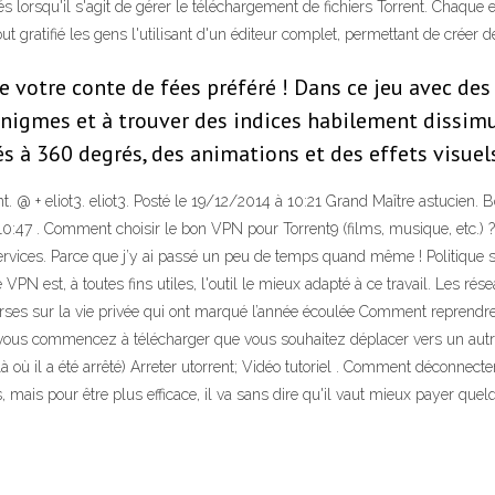
és lorsqu'il s'agit de gérer le téléchargement de fichiers Torrent. Chaque
t gratifié les gens l'utilisant d'un éditeur complet, permettant de créer de 
otre conte de fées préféré ! Dans ce jeu avec des 
 énigmes et à trouver des indices habilement dissimul
és à 360 degrés, des animations et des effets visue
. @ + eliot3. eliot3. Posté le 19/12/2014 à 10:21 Grand Maître astucien. Bo
10:47 . Comment choisir le bon VPN pour Torrent9 (films, musique, etc.) ? A
ervices. Parce que j’y ai passé un peu de temps quand même ! Politique sur
VPN est, à toutes fins utiles, l'outil le mieux adapté à ce travail. Les r
rses sur la vie privée qui ont marqué l’année écoulée Comment reprendre
us commencez à télécharger que vous souhaitez déplacer vers un autre ordin
où il a été arrêté) Arreter utorrent; Vidéo tutoriel . Comment déconnecter
, mais pour être plus efficace, il va sans dire qu'il vaut mieux payer quel