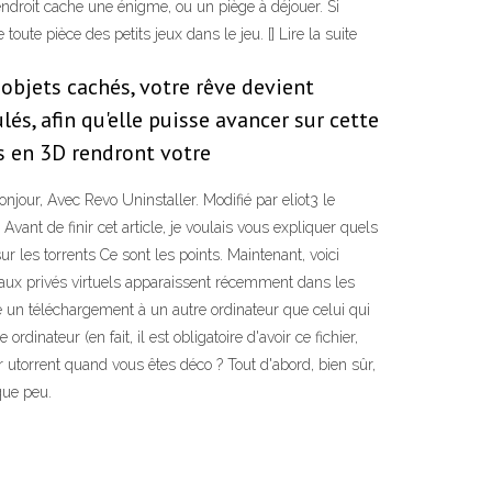
 endroit cache une énigme, ou un piège à déjouer. Si
toute pièce des petits jeux dans le jeu. [] Lire la suite
objets cachés, votre rêve devient
és, afin qu'elle puisse avancer sur cette
ls en 3D rendront votre
njour, Avec Revo Uninstaller. Modifié par eliot3 le
vant de finir cet article, je voulais vous expliquer quels
 les torrents Ce sont les points. Maintenant, voici
éseaux privés virtuels apparaissent récemment dans les
 un téléchargement à un autre ordinateur que celui qui
ateur (en fait, il est obligatoire d'avoir ce fichier,
 utorrent quand vous êtes déco ? Tout d'abord, bien sûr,
que peu.