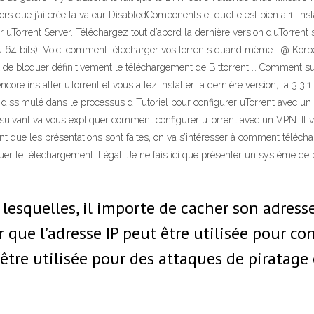
rs que j’ai crée la valeur DisabledComponents et qu’elle est bien a 1. Instal
uTorrent Server. Téléchargez tout d’abord la dernière version d’uTorrent sur
ou 64 bits). Voici comment télécharger vos torrents quand même… @ Korben
nt de bloquer définitivement le téléchargement de Bittorrent … Comment su
staller uTorrent et vous allez installer la dernière version, la 3.3.1. At
dissimulé dans le processus d Tutoriel pour configurer uTorrent avec un V
el suivant va vous expliquer comment configurer uTorrent avec un VPN. Il
que les présentations sont faites, on va s’intéresser à comment télécharg
quer le téléchargement illégal. Je ne fais ici que présenter un système de 
lesquelles, il importe de cacher son adresse 
r que l’adresse IP peut être utilisée pour co
être utilisée pour des attaques de piratage