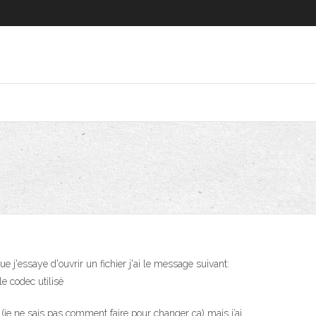
e j'essaye d'ouvrir un fichier j'ai le message suivant:
le codec utilisé
ion (je ne sais pas comment faire pour changer ça) mais j’ai